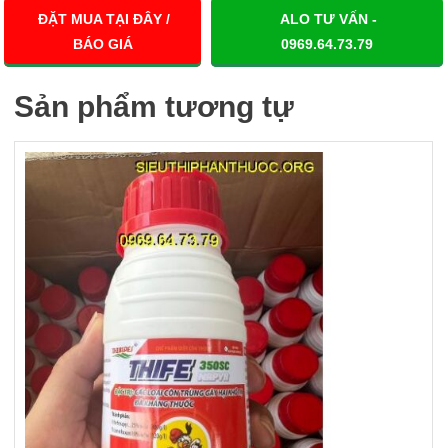
ĐẶT MUA TẠI ĐÂY /
ALO TƯ VẤN -
BÁO GIÁ
0969.64.73.79
Sản phẩm tương tự