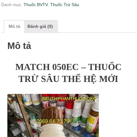
Danh mục:
Thuốc BVTV
,
Thuốc Trừ Sâu
Mô tả
Đánh giá (0)
Mô tả
MATCH 050EC – THUỐC
TRỪ SÂU THẾ HỆ MỚI