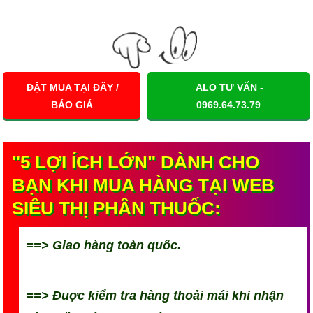
ĐẶT MUA TẠI ĐÂY /
ALO TƯ VẤN -
BÁO GIÁ
0969.64.73.79
"5 LỢI ÍCH LỚN" DÀNH CHO
BẠN KHI MUA HÀNG TẠI WEB
SIÊU THỊ PHÂN THUỐC:
==> Giao hàng toàn quốc.
==> Đuợc kiểm tra hàng thoải mái khi nhận