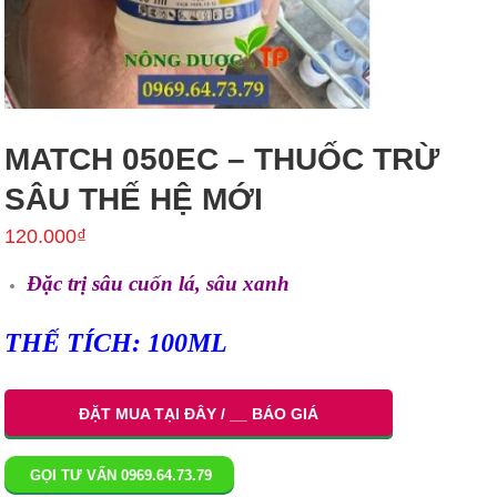
MATCH 050EC – THUỐC TRỪ
SÂU THẾ HỆ MỚI
120.000
₫
Đặc trị sâu cuốn lá, sâu xanh
THẾ TÍCH:
100ML
ĐẶT MUA TẠI ĐÂY / __ BÁO GIÁ
GỌI TƯ VẤN 0969.64.73.79