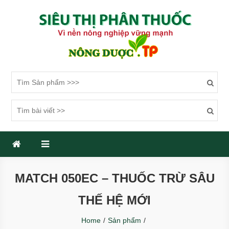
Skip
to
content
SIÊU THỊ PHÂN THUỐC
Một trang web mới sử dụng WordPress
MATCH 050EC – THUỐC TRỪ SÂU
THẾ HỆ MỚI
Home
Sản phẩm