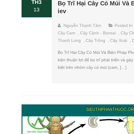
TH3
Bọ Trĩ Hại Cây Có Múi Và 
13
iev
Nguyễn Thanh Tâm
Posted In
Cây Cam
,
Cây Cảnh - Bonsai
,
Cây C
Thanh Long
,
Cây Trồng
,
Cây Xoài
,
D
Bọ Trĩ Hại Cây Có Múi Và Biện Pháp Ph
kiện thuận lợi để bọ trĩ phát triển và g
biệt trên nhóm cây có múi (cam, […]