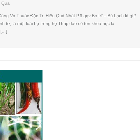
ổ Qua
Công Và Thuốc Đặc Trị Hiệu Quả Nhất P.6 gqv Bọ trĩ – Bù Lạch là gì?
nh tơ, là một loài bọ trong họ Thripidae có tên khoa học là
 […]