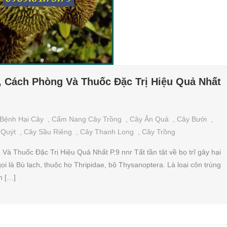
, Cách Phòng Và Thuốc Đặc Trị Hiệu Quả Nhất
Bệnh Hại Cây
,
Cẩm Nang Cây Trồng
,
Cây Ăn Quả
,
Cây Bưởi
,
 Quýt
,
Cây Sầu Riêng
,
Cây Thanh Long
,
Cây Trồng
à Thuốc Đặc Trị Hiệu Quả Nhất P.9 nnr Tất tần tật về bọ trĩ gây hại
 gọi là Bù lạch, thuộc họ Thripidae, bộ Thysanoptera. Là loại côn trùng
n […]