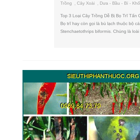
Trồng
,
Cây Xoài
,
Dưa - Bầu - Bí - Kh
Top 3 Loại Cây Trồng Dễ Bị Bọ Trĩ Tấn 
Bọ trĩ hay còn gọi là bù lạch thuộc bộ cá
Stenchaetothrips biformis. Chúng là loài