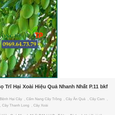
ọ Trĩ Hại Xoài Hiệu Quả Nhanh Nhất P.11 bkf
Bệnh Hại Cây
,
Cẩm Nang Cây Trồng
,
Cây Ăn Quả
,
Cây Cam
,
,
Cây Thanh Long
,
Cây Xoài