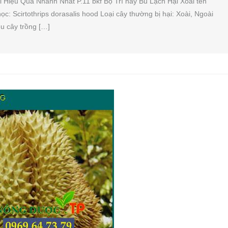
ài Hiệu Quả Nhanh Nhất P.11 bkf Bọ Trĩ hay Bù Lạch Hại Xoài tên
ọc: Scirtothrips dorasalis hood Loại cây thường bị hại: Xoài, Ngoài
iều cây trồng […]