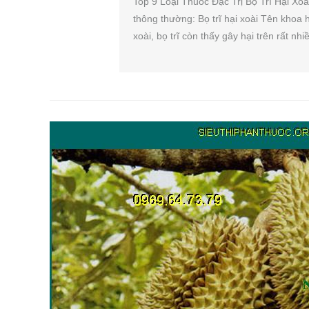
Top 9 Loại Thuốc Đặc Trị Bọ Trĩ Hại Xo
thông thường: Bọ trĩ hại xoài Tên khoa h
xoài, bọ trĩ còn thấy gây hại trên rất nh