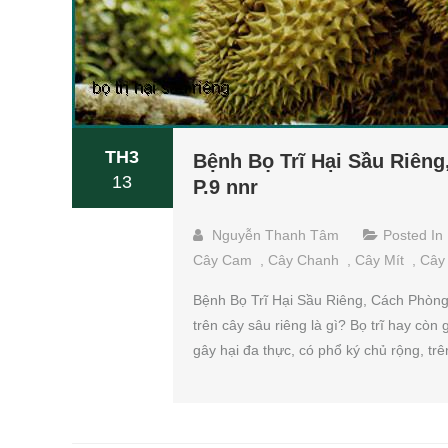
TH3
Bệnh Bọ Trĩ Hại Sầu Riêng
13
P.9 nnr
Nguyễn Thanh Tâm
Posted In
Cây Cam
,
Cây Chanh
,
Cây Mít
,
Cây
Bệnh Bọ Trĩ Hại Sầu Riêng, Cách Phòng V
trên cây sâu riêng là gì? Bọ trĩ hay còn
gây hại đa thực, có phổ ký chủ rộng, trê