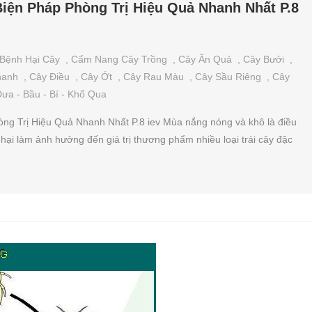
Biện Pháp Phòng Trị Hiệu Quả Nhanh Nhất P.8
Bệnh Hại Cây
,
Cẩm Nang Cây Trồng
,
Cây Ăn Quả
,
Cây Bưởi
,
hanh
,
Cây Điều
,
Cây Ớt
,
Cây Rau Màu
,
Cây Sầu Riêng
,
Cây
ưa - Bầu - Bí - Khổ Qua
òng Trị Hiệu Quả Nhanh Nhất P.8 iev Mùa nắng nóng và khô là điều
ây hại làm ảnh hưởng đến giá trị thương phẩm nhiều loại trái cây đặc