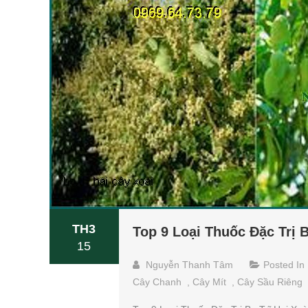
TH3
Top 9 Loại Thuốc Đặc Trị B
15
Nguyễn Thanh Tâm
Posted In
Cây Chanh
,
Cây Mít
,
Cây Sầu Riêng