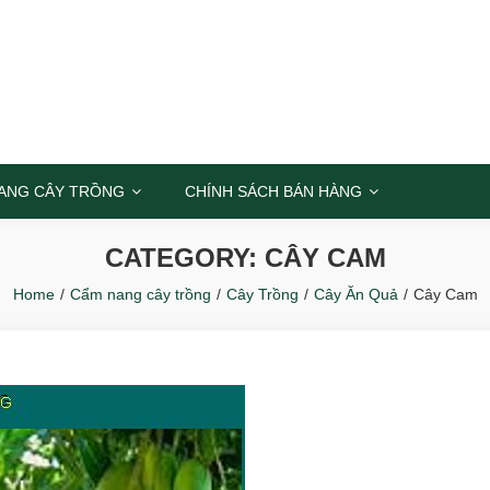
ỐC
ANG CÂY TRỒNG
CHÍNH SÁCH BÁN HÀNG
CATEGORY: CÂY CAM
Home
Cẩm nang cây trồng
Cây Trồng
Cây Ăn Quả
Cây Cam