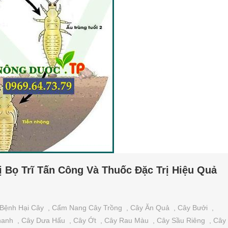
ị Bọ Trĩ Tấn Công Và Thuốc Đặc Trị Hiệu Quả
Bệnh Hại Cây
,
Cẩm Nang Cây Trồng
,
Cây Ăn Quả
,
Cây Bưởi
,
hanh
,
Cây Dưa Hấu
,
Cây Ớt
,
Cây Rau Màu
,
Cây Sầu Riêng
,
Cây