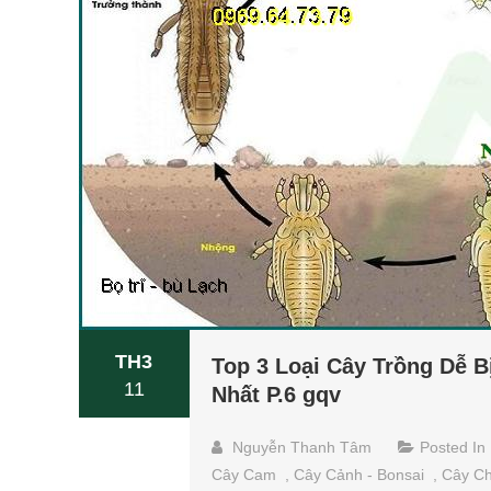
TH3
Top 3 Loại Cây Trồng Dễ B
11
Nhất P.6 gqv
Nguyễn Thanh Tâm
Posted In
Cây Cam
,
Cây Cảnh - Bonsai
,
Cây C