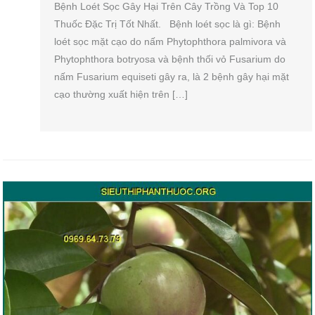
Bệnh Loét Sọc Gây Hại Trên Cây Trồng Và Top 10
Thuốc Đặc Trị Tốt Nhất. Bệnh loét sọc là gì: Bệnh
loét sọc mặt cạo do nấm Phytophthora palmivora và
Phytophthora botryosa và bệnh thối vỏ Fusarium do
nấm Fusarium equiseti gây ra, là 2 bệnh gây hại mặt
cạo thường xuất hiện trên […]