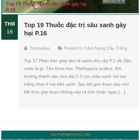
TH8
Top 19 Thuốc đặc trị sâu xanh gây
16
hại P.16
Tamtaiduc
Posted In
Cẩm Nang Cây Trồng
Top 17 Phân bón giúp làm lá xanh cho cây P.1 vlb Sâu
xanh là gì: Tên khoa học: Plathypena scabra. Khi
trưởng thành sâu non dài 2-3 cm, màu xanh với sọc
trắng nhạt ở hại bên cạnh. Sau khi giai đoạn sâu non
kết thúc giai đoạn nhộng xảy ra trên hoặc ngay […]