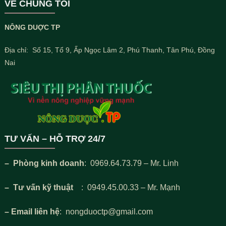
VỀ CHÚNG TÔI
NÔNG DUỢC TP
Địa chỉ: Số 15, Tổ 9, Ấp Ngọc Lâm 2, Phú Thanh, Tân Phú, Đồng
Nai
TƯ VẤN – HỖ TRỢ 24/7
– Phòng kinh doanh
: 0969.64.73.79 – Mr. Linh
– Tư vấn kỹ thuật
: 0949.45.00.33 – Mr. Mạnh
– Email liên hệ
: nongduoctp@gmail.com