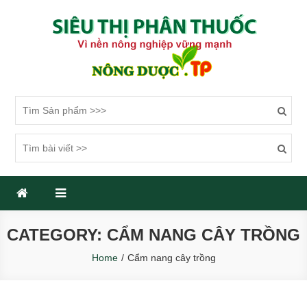
Skip
to
content
SIÊU THỊ PHÂN THUỐC
Một trang web mới sử dụng WordPress
CATEGORY: CẨM NANG CÂY TRỒNG
Home
Cẩm nang cây trồng