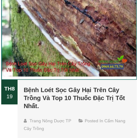
TH8
Bệnh Loét Sọc Gây Hại Trên Cây
19
Trồng Và Top 10 Thuốc Đặc Trị Tốt
Nhất.
Trang Nông Duợc TP
Posted In
Cẩm Nang
Cây Trồng