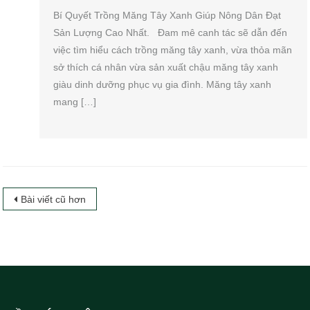
Bí Quyết Trồng Măng Tây Xanh Giúp Nông Dân Đạt
Sản Lượng Cao Nhất. Đam mê canh tác sẽ dẫn đến
việc tìm hiểu cách trồng măng tây xanh, vừa thỏa mãn
sở thích cá nhân vừa sản xuất chậu măng tây xanh
giàu dinh dưỡng phục vụ gia đình. Măng tây xanh
mang […]
Điều
Bài viết cũ hơn
hướng
bài
viết