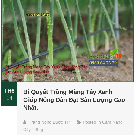
TH6
Bí Quyết Trồng Măng Tây Xanh
14
Giúp Nông Dân Đạt Sản Lượng Cao
Nhất.
Trang Nông Duợc TP
Posted In
Cẩm Nang
Cây Trồng