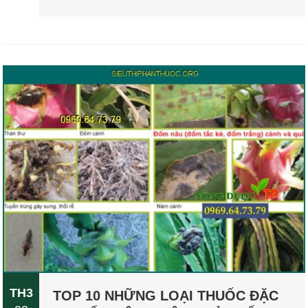
TH3
TOP 10 NHỮNG LOẠI THUỐC ĐẶC