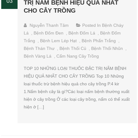
03
TRỊ NẤM BỆNH HIỆU QUẢ NHẤT
CHO CÂY TRỒNG
Nguyễn Thanh Tâm
Posted In
Bệnh Cháy
Lá
,
Bệnh Đốm Đen
,
Bệnh Đốm Lá
,
Bệnh Đốm
Trắng
,
Bệnh Lem Lép Hạt
,
Bệnh Phấn Trắng
,
Bệnh Thán Thư
,
Bệnh Thối Củ
,
Bệnh Thối Nhũn
,
Bệnh Vàng Lá
,
Cẩm Nang Cây Trồng
TOP 10 NHỮNG LOẠI THUỐC ĐẶC TRỊ NẤM BỆNH
HIỆU QUẢ NHẤT CHO CÂY TRỒNG Top 10 Những
loại thuốc trừ bệnh hiệu quả cho cây trồng P.4 kir
1.Nấm bệnh cây là gì?Các loại nấm bệnh thường xuất
hiện ở cây trồng Ở các loại cây trồng, nấm có thể xuất
hiện ở […]