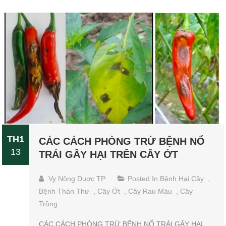
TH1
CÁC CÁCH PHÒNG TRỪ BỆNH NỔ
13
TRÁI GÂY HẠI TRÊN CÂY ỚT
Vy Nông Duợc TP
Posted In
Bệnh Hại Cây
,
Bệnh Thán Thư
,
Cây Ớt
,
Cây Rau Màu
,
Cây
Trồng
CÁC CÁCH PHÒNG TRỪ BỆNH NỔ TRÁI GÂY HẠI