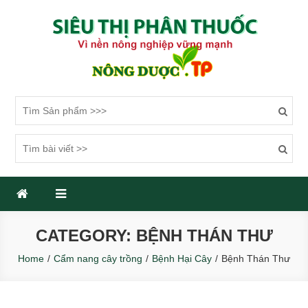
Skip
to
content
SIÊU THỊ PHÂN THUỐC
Một trang web mới sử dụng WordPress
CATEGORY: BỆNH THÁN THƯ
Home
Cẩm nang cây trồng
Bệnh Hại Cây
Bệnh Thán Thư