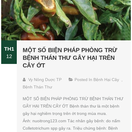
TH1
MỘT SỐ BIỆN PHÁP PHÒNG TRỪ
12
BỆNH THÁN THƯ GÂY HẠI TRÊN
CÂY ỚT
Vy Nông Duợc TP
Posted In
Bệnh Hại Cây
,
Bệnh Thán Thư
MỘT SỐ BIỆN PHÁP PHÒNG TRỪ BỆNH THÁN THƯ
GÂY HẠI TRÊN CÂY ỚT Bệnh thán thư là một bệnh
gây hại nghiêm trọng trên ớt trong mùa mưa.
Ảnh: nuoitrong123.com Tác nhân gây bệnh: do nấm
Colletotrichum spp gây ra. Triệu chứng bệnh: Bệnh