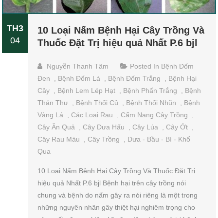
TH3
10 Loại Nấm Bệnh Hại Cây Trồng Và
04
Thuốc Đặt Trị hiệu quả Nhất P.6 bjl
Nguyễn Thanh Tâm
Posted In
Bệnh Đốm
Đen
,
Bệnh Đốm Lá
,
Bệnh Đốm Trắng
,
Bệnh Hại
Cây
,
Bệnh Lem Lép Hạt
,
Bệnh Phấn Trắng
,
Bệnh
Thán Thư
,
Bệnh Thối Củ
,
Bệnh Thối Nhũn
,
Bệnh
Vàng Lá
,
Các Loại Rau
,
Cẩm Nang Cây Trồng
,
Cây Ăn Quả
,
Cây Dưa Hấu
,
Cây Lúa
,
Cây Ớt
,
Cây Rau Màu
,
Cây Trồng
,
Dưa - Bầu - Bí - Khổ
Qua
10 Loại Nấm Bệnh Hại Cây Trồng Và Thuốc Đặt Trị
hiệu quả Nhất P.6 bjl Bệnh hại trên cây trồng nói
chung và bệnh do nấm gây ra nói riêng là một trong
những nguyên nhân gây thiệt hại nghiêm trọng cho