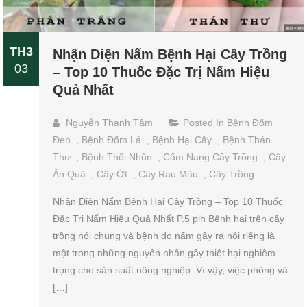
TH3
Nhận Diện Nấm Bệnh Hại Cây Trồng
03
– Top 10 Thuốc Đặc Trị Nấm Hiệu
Quả Nhất
Nguyễn Thanh Tâm
Posted In
Bệnh Đốm
Đen
,
Bệnh Đốm Lá
,
Bệnh Hại Cây
,
Bệnh Thán
Thư
,
Bệnh Thối Nhũn
,
Cẩm Nang Cây Trồng
,
Cây
Ăn Quả
,
Cây Ớt
,
Cây Rau Màu
,
Cây Trồng
Nhận Diện Nấm Bệnh Hại Cây Trồng – Top 10 Thuốc
Đặc Trị Nấm Hiệu Quả Nhất P.5 pih Bệnh hại trên cây
trồng nói chung và bệnh do nấm gây ra nói riêng là
một trong những nguyên nhân gây thiệt hại nghiêm
trọng cho sản suất nông nghiệp. Vì vậy, việc phòng và
[…]