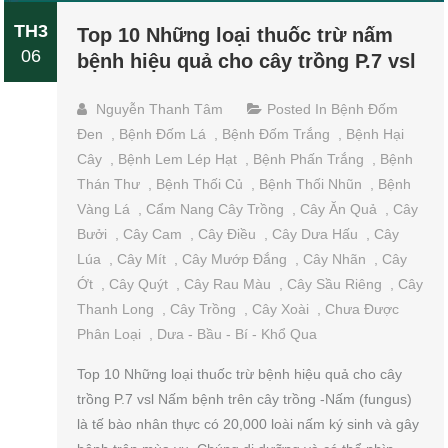
TH3
Top 10 Những loại thuốc trừ nấm
06
bệnh hiệu quả cho cây trồng P.7 vsl
Nguyễn Thanh Tâm
Posted In
Bệnh Đốm
Đen
,
Bệnh Đốm Lá
,
Bệnh Đốm Trắng
,
Bệnh Hại
Cây
,
Bệnh Lem Lép Hạt
,
Bệnh Phấn Trắng
,
Bệnh
Thán Thư
,
Bệnh Thối Củ
,
Bệnh Thối Nhũn
,
Bệnh
Vàng Lá
,
Cẩm Nang Cây Trồng
,
Cây Ăn Quả
,
Cây
Bưởi
,
Cây Cam
,
Cây Điều
,
Cây Dưa Hấu
,
Cây
Lúa
,
Cây Mít
,
Cây Mướp Đắng
,
Cây Nhãn
,
Cây
Ớt
,
Cây Quýt
,
Cây Rau Màu
,
Cây Sầu Riêng
,
Cây
Thanh Long
,
Cây Trồng
,
Cây Xoài
,
Chưa Được
Phân Loại
,
Dưa - Bầu - Bí - Khổ Qua
Top 10 Những loại thuốc trừ bệnh hiệu quả cho cây
trồng P.7 vsl Nấm bệnh trên cây trồng -Nấm (fungus)
là tế bào nhân thực có 20,000 loài nấm ký sinh và gây