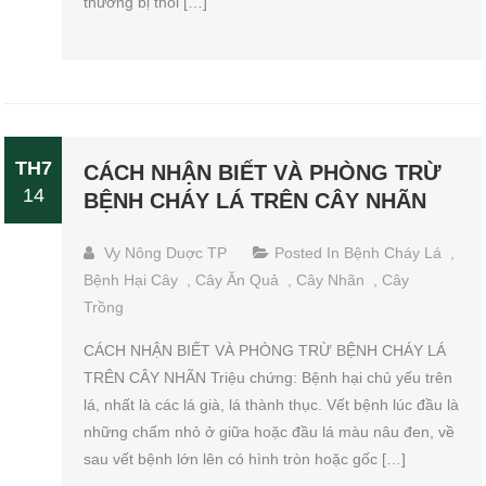
thường bị thối […]
TH7
CÁCH NHẬN BIẾT VÀ PHÒNG TRỪ
14
BỆNH CHÁY LÁ TRÊN CÂY NHÃN
Vy Nông Duợc TP
Posted In
Bệnh Cháy Lá
,
Bệnh Hại Cây
,
Cây Ăn Quả
,
Cây Nhãn
,
Cây
Trồng
CÁCH NHẬN BIẾT VÀ PHÒNG TRỪ BỆNH CHÁY LÁ
TRÊN CÂY NHÃN Triệu chứng: Bệnh hại chủ yếu trên
lá, nhất là các lá già, lá thành thục. Vết bệnh lúc đầu là
những chấm nhỏ ở giữa hoặc đầu lá màu nâu đen, về
sau vết bệnh lớn lên có hình tròn hoặc gốc […]