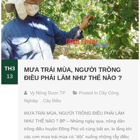
TH3
MƯA TRÁI MÙA, NGƯỜI TRỒNG
13
ĐIỀU PHẢI LÀM NHƯ THẾ NÀO ?
Vy Nông Duợc TP
Posted In
Cây Công
Nghiệp
,
Cây Điều
MƯA TRÁI MÙA, NGƯỜI TRỒNG ĐIỀU PHẢI LÀM
NHƯ THẾ NÀO ? BP – Những ngày qua, nông dân
trồng điều huyện Đồng Phú vô cùng bất an, lo lắng khi
các cơn mưa trái mùa cứ “dội” xuống những rẫy điều