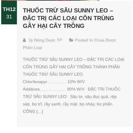
TH12
THUỐC TRỪ SÂU SUNNY LEO –
31
ĐẶC TRỊ CÁC LOẠI CÔN TRÙNG
GÂY HẠI CÂY TRỒNG
Vy Nông Duợc TP
Posted In
Chưa Được
Phân Loại
THUỐC TRỪ SÂU SUNNY LEO – ĐẶC TRỊ CÁC LOẠI
CÔN TRÙNG GÂY HẠI CÂY TRỒNG THÀNH PHẦN
THUỐC TRỪ SÂU SUNNY LEO:
Chlorfenapyr………….. 10% W/V
Additives………………. 90% W/V ĐẶC TRỊ THUỐC
TRỪ SÂU SUNNY LEO: Sâu tơ, sâu đục quả, rệp
sáp, bọ trĩ, rầy xanh, rầy mật, bọ nhảy, bọ phấn.
CÔNG […]