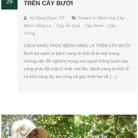
29
TRÊN CÂY BƯỞI
Vy Nông Duợc TP
Posted In
Bệnh Hại Cây
,
Bệnh Vàng Lá
,
Cây Ăn Quả
,
Cây Bưởi
,
Cây
Trồng
CÁCH KHẮC PHỤC BỆNH VÀNG LÁ TRÊN CÂY BƯỞI
Bưởi da xanh bị bệnh vàng lá thối rễ là một trong
những vấn đề nghiêm trọng mà người trồng bưởi nào
cũng phải đối mặt ít nhất một lần, bệnh vàng lá thối rễ
có khả năng lây lan rộng và gây thiệt hại về […]