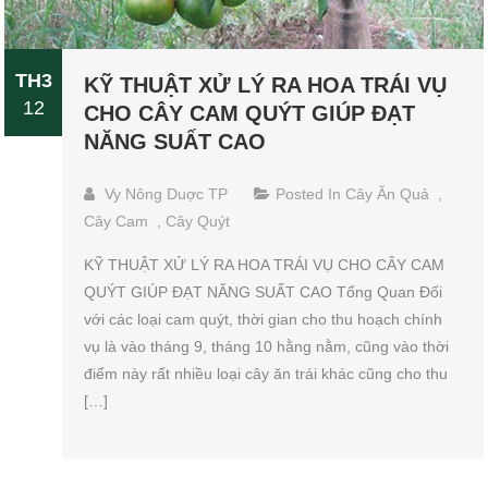
TH3
KỸ THUẬT XỬ LÝ RA HOA TRÁI VỤ
12
CHO CÂY CAM QUÝT GIÚP ĐẠT
NĂNG SUẤT CAO
Vy Nông Duợc TP
Posted In
Cây Ăn Quả
,
Cây Cam
,
Cây Quýt
KỸ THUẬT XỬ LÝ RA HOA TRÁI VỤ CHO CÂY CAM
QUÝT GIÚP ĐẠT NĂNG SUẤT CAO Tổng Quan Đối
với các loại cam quýt, thời gian cho thu hoạch chính
vụ là vào tháng 9, tháng 10 hằng nằm, cũng vào thời
điểm này rất nhiều loại cây ăn trái khác cũng cho thu
[…]