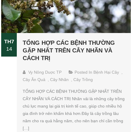
TH7
TỔNG HỢP CÁC BỆNH THƯỜNG
14
GẶP NHẤT TRÊN CÂY NHÃN VÀ
CÁCH TRỊ
Vy Nông Duợc TP
Posted In
Bệnh Hại Cây
,
Cây Ăn Quả
,
Cây Nhãn
,
Cây Trồng
TỔNG HỢP CÁC BỆNH THƯỜNG GẶP NHẤT TRÊN
CÂY NHÃN VÀ CÁCH TRỊ Nhãn vải là những cây trồng
chủ lực mang lại giá trị kinh tế cao, giúp cho nhiều hộ
gia đình trở nên khấm khá hơn.Đây là cây trồng lâu
năm cho ra quả hằng năm, cho nên bạn chỉ cần trồng
[…]