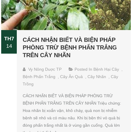
TH7
CÁCH NHẬN BIẾT VÀ BIỆN PHÁP
14
PHÒNG TRỪ BỆNH PHẤN TRẮNG
TRÊN CÂY NHÃN
Vy Nông Duợc TP
Posted In
Bệnh Hại Cây
,
Bệnh Phấn Trắng
,
Cây Ăn Quả
,
Cây Nhãn
,
Cây
Trồng
CÁCH NHẬN BIẾT VÀ BIỆN PHÁP PHÒNG TRỪ
BỆNH PHẤN TRẮNG TRÊN CÂY NHÃN Triệu chứng:
Hoa nhãn bị xoắn vặn, khô cháy, quả non bị nhiễm
bệnh sẽ nhỏ và có màu nâu. Khi bị bện thì vỏ quả bị
đóng phấn trắng nhất là ở vùng gần cuống. Quả lớn