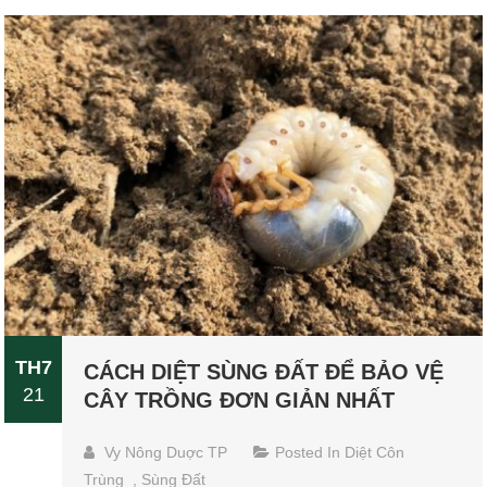
TH7
CÁCH DIỆT SÙNG ĐẤT ĐỂ BẢO VỆ
21
CÂY TRỒNG ĐƠN GIẢN NHẤT
Vy Nông Duợc TP
Posted In
Diệt Côn
Trùng
,
Sùng Đất