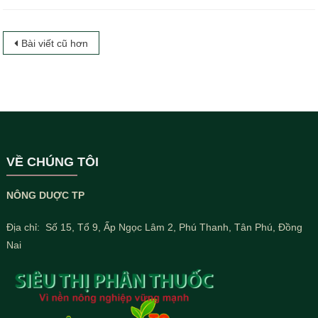
Điều
Bài viết cũ hơn
hướng
bài
viết
VỀ CHÚNG TÔI
NÔNG DUỢC TP
Địa chỉ: Số 15, Tổ 9, Ấp Ngọc Lâm 2, Phú Thanh, Tân Phú, Đồng
Nai