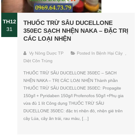
TH12
THUỐC TRỪ SÂU DUCELLONE
31
350EC SẠCH NHỆN NAKA – ĐẶC TRỊ
CÁC LOẠI NHỆN
Vy Nông Duợc TP
Posted In
Bệnh Hại Cây
,
Diệt Côn Trùng
THUỐC TRỪ SÂU DUCELLONE 350EC – SẠCH
NHỆN NAKA – TRỊ CÁC LOẠI NHỆN Thành phần
THUỐC TRỪ SÂU DUCELLONE 350EC: Propagite
150g/l + Pyridaben 150g/l Profenofos 50g/l +Phụ gia
vừa đủ 1 lít Công dụng THUỐC TRỪ SÂU
DUCELLONE 350EC: đặc trị nhện đỏ, nhện gié trên
cây Lúa, cây ăn trái, rau màu, […]