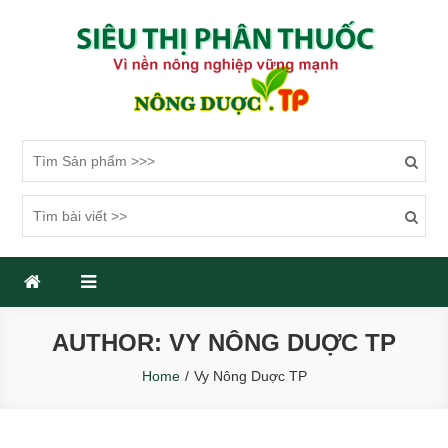
Skip
to
content
SIÊU THỊ PHÂN THUỐC
Một trang web mới sử dụng WordPress
AUTHOR:
VY NÔNG DUỢC TP
Home
Vy Nông Duợc TP