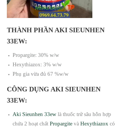
THÀNH PHẦN AKI SIEUNHEN
33EW:
Propargite: 30% w/w
Hexythiazox: 3% w/w
Phụ gia vừa đủ 67 %w/w
CÔNG DỤNG AKI SIEUNHEN
33EW:
Aki Sieunhen 33ew
là thuốc trử sâu hỗn hợp
chứa 2 hoạt chất
Propargite
và
Hexythiazox
có