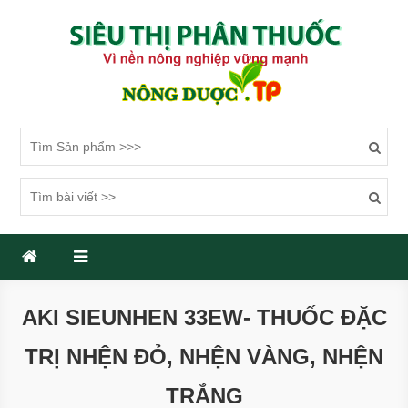
Skip
to
content
SIÊU THỊ PHÂN THUỐC
Một trang web mới sử dụng WordPress
AKI SIEUNHEN 33EW- THUỐC ĐẶC
TRỊ NHỆN ĐỎ, NHỆN VÀNG, NHỆN
TRẮNG