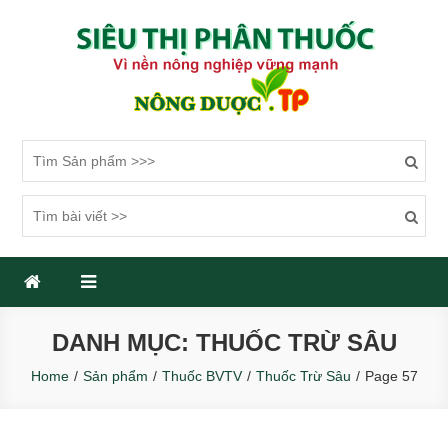
Skip
to
content
SIÊU THỊ PHÂN THUỐC
Một trang web mới sử dụng WordPress
DANH MỤC: THUỐC TRỪ SÂU
Home
Sản phẩm
Thuốc BVTV
Thuốc Trừ Sâu
Page 57