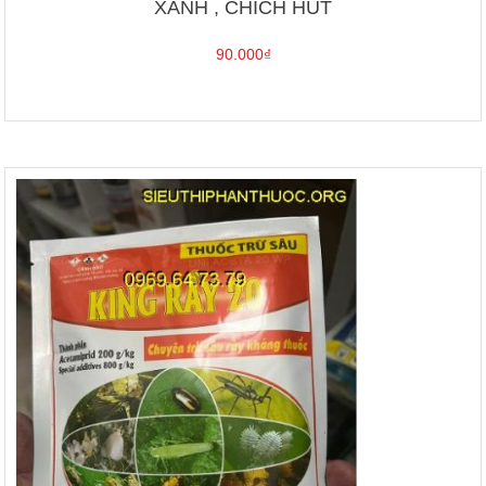
XANH , CHÍCH HÚT
90.000
₫