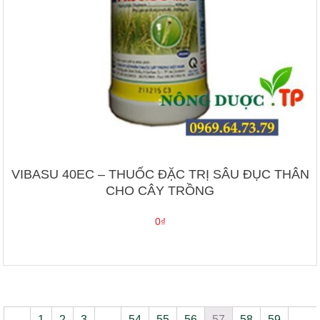
VIBASU 40EC – THUỐC ĐẶC TRỊ SÂU ĐỤC THÂN
CHO CÂY TRỒNG
0
₫
←
1
2
3
…
54
55
56
57
58
59