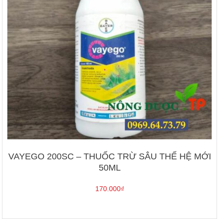
VAYEGO 200SC – THUỐC TRỪ SÂU THẾ HỆ MỚI
50ML
170.000
₫