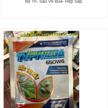
Bọ Trĩ- Sâu Vẽ Bùa- Rệp Sáp.