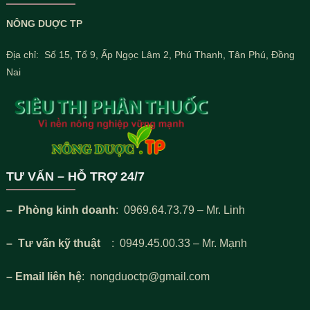
NÔNG DUỢC TP
Địa chỉ: Số 15, Tổ 9, Ấp Ngọc Lâm 2, Phú Thanh, Tân Phú, Đồng
Nai
TƯ VẤN – HỖ TRỢ 24/7
– Phòng kinh doanh
: 0969.64.73.79 – Mr. Linh
– Tư vấn kỹ thuật
: 0949.45.00.33 – Mr. Mạnh
– Email liên hệ
: nongduoctp@gmail.com