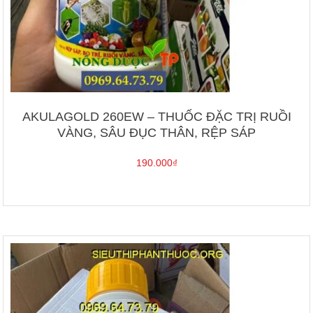
AKULAGOLD 260EW – THUỐC ĐẶC TRỊ RUỒI
VÀNG, SÂU ĐỤC THÂN, RỆP SÁP
190.000
₫