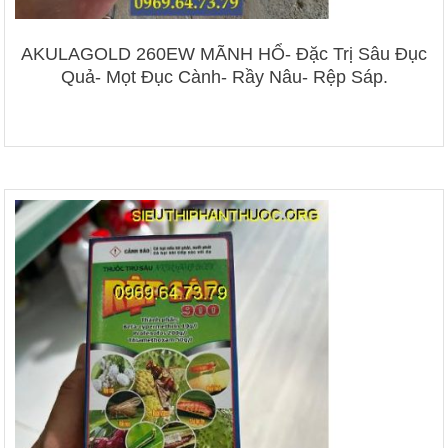
AKULAGOLD 260EW MÃNH HỔ- Đặc Trị Sâu Đục
Quả- Mọt Đục Cành- Rầy Nâu- Rệp Sáp.