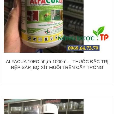
ALFACUA 10EC nhựa 1000ml – THUỐC ĐẶC TRỊ
RỆP SÁP, BỌ XÍT MUỖI TRÊN CÂY TRỒNG