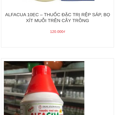
ALFACUA 10EC – THUỐC ĐẶC TRỊ RỆP SÁP, BỌ
XÍT MUỖI TRÊN CÂY TRỒNG
120.000
₫