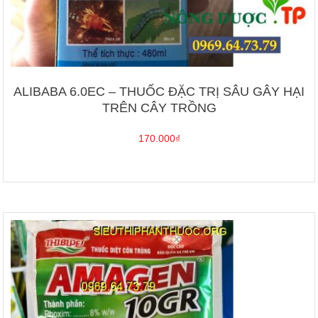
ALIBABA 6.0EC – THUỐC ĐẶC TRỊ SÂU GÂY HẠI
TRÊN CÂY TRỒNG
170.000
₫