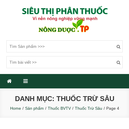
Skip
to
content
SIÊU THỊ PHÂN THUỐC
Một trang web mới sử dụng WordPress
DANH MỤC: THUỐC TRỪ SÂU
Home
Sản phẩm
Thuốc BVTV
Thuốc Trừ Sâu
Page 4