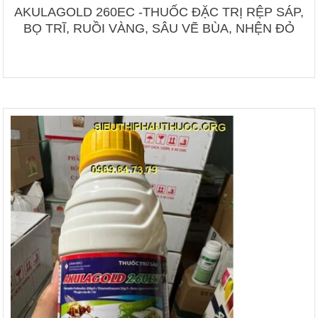
AKULAGOLD 260EC -THUỐC ĐẶC TRỊ RỆP SÁP,
BỌ TRĨ, RUỒI VÀNG, SÂU VẼ BÙA, NHỆN ĐỎ